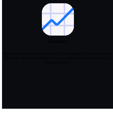
Аналітика
Повна аналітика ваших вакансій. Перевіряйте, що приваблює
таланти і миттєво оптимізуйте оголошення на основі даних у
реальному часі.