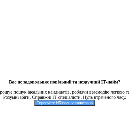
Вас не задовольняє повільний та незручний ІТ-найм?
рощує пошук ідеальних кандидатів, роблячи взаємодію легкою 
Розумні збіги. Справжні ІТ-спеціалісти. Нуль втраченого часу.
Спробуйте HRinder безкоштовно