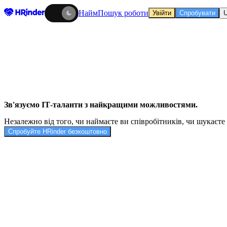
Найм
Пошук роботи
Увійти
Спробувати
Зв'язуємо ІТ-таланти з найкращими можливостями.
Незалежно від того, чи наймаєте ви співробітників, чи шукаєте 
Спробуйте HRinder безкоштовно