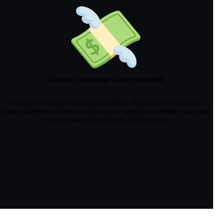
Гнучке та прозоре ціноутворення
Сплачуйте тільки за успішні найми. Наша гнучка система
ціноутворення повністю відповідає вашим потребам – жодних
прихованих платежів чи зобов'язань.