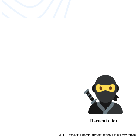
IT-спеціаліст
Я IT-спеціаліст, який шукає наступну