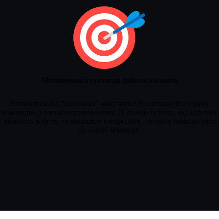
Мотивовані і готові до роботи таланти
Втомилися від "холодних" контактів? Налагоджуйте пряму
взаємодію з високомотивованими ІТ-спеціалістами, які активно
шукають роботу, та знаходьте кандидатів, готових приєднатися
до вашої команди.