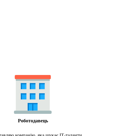
Роботодавець
тавляю компанію, яка шукає ІТ-таланти.